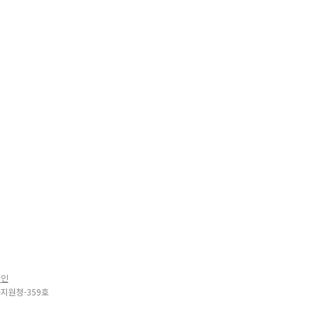
확인
지원청-359호