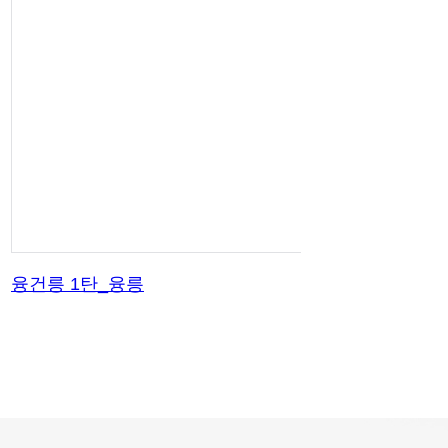
융건릉 1탄_융릉