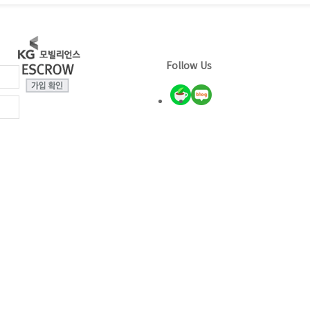
9월에도 한뼘 더 성장하는 시간을 가졌습
니다.
Follow Us
니
국가유산교육연구회 충청도 연구답사
지난 6월 국가유산교육연구회가 충청도로
운
연구답사를
다녀왔습니다.
연
이번 연구답사는 매년 6월에 전체가 참여