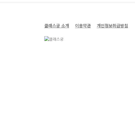
내 해설에 어떻게 적용할지 생각해보는 수
함께 해
업이었습니다.
수료를 
클래스궁 소개
이용약관
개인정보취급방침
단풍이 곱게 물든 창경궁에서
즐겁고 의미있는 수업을 마무리했습니다.
국가유산교육연구회 답사여행팀 10월 연구답사
국가유산교육연구회 답사여행팀
지난 8월
붕 수리 
10월 연구답사는 북한산 우이령길로 다녀
별 해설
왔습니다.
최은지 해
비가내려 물안개와 물소리가 가득한 운치
시민이 참
있는 연구답사였습니다.
모습을 