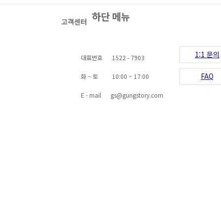
3권의 책으로 탄생했습니다.
하단 메뉴
주신 예비해설사님들
고객센터
축하드립니다.
책출간 기념으로 북토크가
10월18일 토요일에 진행되었습니다.
1:1 문의
대표번호
1522 - 7903
FAQ
화 ~ 토
10:00 ~ 17:00
책을 출간하신 5분의 작가님들 축하드립
다.
E - mail
gs@gungstory.com
성균관 문묘 대성전 지붕 수리현장 공개 특별해설 진행
흙과 불, 그리고 열정:도자기의 비밀을 파헤친 전문가들의 하루
 7일, 성균관해설팀이 '대성전 지
화창한 5월의 어느날, 궁궐문화원 세미나
현장'을 시민들에게게 공개하는 특
실은 창밖의 날씨가 무색할 정도로 드거
을 진행했습니다.
열기로 가득했습니다.
설사의 설명과 함께 총 13명의
소풍의 유혹도 뒤로한 채, 박물관연구팀 
여하여 평소 볼 수 없는 대성전의
구원들이 한자리에 모인 이유는 단 하나,
살펴보는 유익한 시간을 가졌습니
바로 '우리 도자기'의 비밀을 파헤치기 위