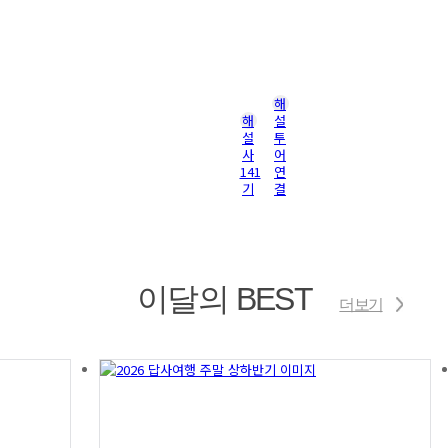
해
해
설
설
투
사
어
141
연
기
결
이달의 BEST
더보기