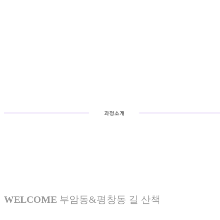
WELCOME
부암동&평창동 길 산책