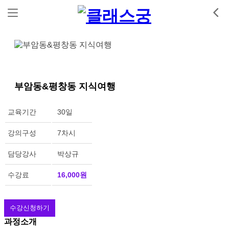
부암동&평창동 지식여행
교육기간
30일
강의구성
7차시
담당강사
박상규
수강료
16,000원
수강신청하기
과정소개