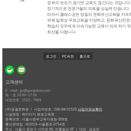
정부의 보조가 끊기면 교육도 끊긴다는 것입니다.
장기적으로 전문가들의 의욕을 상실케 만듭니다.
따라서 클래스궁은 양질의 문화유산교육을 지속
위해 일회성 무료교육을 지양하고, 문화유산전문
학습자 모두에게 지속가능한 교육이 되게 하기 
최선을 다합니다.
로그인
PC버전
홈으로
고객센터
E - mail : gs@gungstory.com
화 ~ 토 10:00~17:00
대표번호 : 1522 - 7903
(주)궁궐문화원 ㅣ 사업자번호 : 280-88-01525
사업자정보확인
시설명칭 : 헤리티지 평생교육원
등록번호 : 서울시중부교육지원청-359호
통신판매업 : 제2019-서울종로-0754호
주소 : 서울시 종로구 사직로 68, 진흥빌딩 4F ㅣ 대표 : 김승민